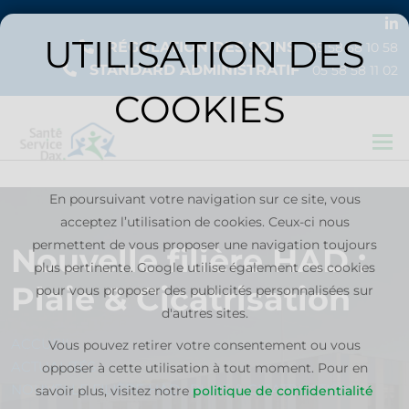
UTILISATION DES
RÉGULATION DES SOINS
05 58 58 10 58
STANDARD ADMINISTRATIF
05 58 58 11 02
COOKIES
Togg
En poursuivant votre navigation sur ce site, vous
ACCUEIL
acceptez l’utilisation de cookies. Ceux-ci nous
L’ASSOCIATION
permettent de vous proposer une navigation toujours
Nouvelle filière HAD :
plus pertinente.
Google utilise également ces cookies
Plaie & Cicatrisation
pour vous proposer des publicités personnalisées sur
d'autres sites.
ACCUEIL
Vous pouvez retirer votre consentement ou vous
L’OFFRE
ACTUALITÉS
opposer à cette utilisation à tout moment. Pour en
DE SOIN
NOUVELLE FILIÈRE HAD : PLAIE & CICATRISATION
savoir plus, visitez notre
politique de confidentialité