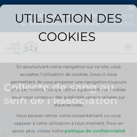
UTILISATION DES
RÉGULATION DES SOINS
05 58 58 10 58
STANDARD ADMINISTRATIF
05 58 58 11 02
COOKIES
Togg
En poursuivant votre navigation sur ce site, vous
ACCUEIL
acceptez l’utilisation de cookies. Ceux-ci nous
L’ASSOCIATION
permettent de vous proposer une navigation toujours
Collecte de sang au
plus pertinente.
Google utilise également ces cookies
sein de l’association
pour vous proposer des publicités personnalisées sur
d'autres sites.
ACCUEIL
Vous pouvez retirer votre consentement ou vous
L’OFFRE
ACTUALITÉS
opposer à cette utilisation à tout moment. Pour en
DE SOIN
COLLECTE DE SANG AU SEIN DE L’ASSOCIATION
savoir plus, visitez notre
politique de confidentialité