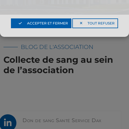
ACCEPTER ET FERMER
TOUT REFUSER
LE
BLOG DE L'ASSOCIATION
PATIENT
Collecte de sang au sein
de l’association
ACTUALITÉS
Don de sang Santé Service Dax
CONTACT